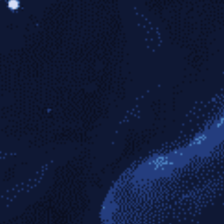
言，更是一次证明自我的机会。他们拥有众多优
可以帮助年轻球员适应高强度、高压力环境。此
后续淘汰赛打下良好基础。
另外，在战术层面上，如果教练能够根据不同对
会。例如，应对技术流派球队时，可加强控球率
快速反击与防守反击策略。这种灵活性是决定成
一点。
最后，不可忽视的是球迷支持的重要性。无论是
予球队无限动力。当全体上下都朝着同一个目标
时刻更加团结。因此，只要保持这种积极氛围，
4、未来发展前景展望
从长远来看，如果可以持续维持现在的发展趋势