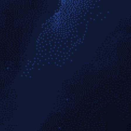
超乃至欧洲足坛的一股不可忽视的新兴力量。他
统及后备人才培养，以保障团队源源不断的人才
与此同时，加强俱乐部商业化运作也是必要之举
可以让俱乐部更从容地进行市场运作，以及引进
坚实保障，让每位员工及球迷共同见证辉煌历史
总而言之，在各方积极努力下，相信墨菲所描绘
争夺桂冠还是征战欧冠舞台，只要始终秉持拼搏
这支充满希望与激情的队伍！
总结：
综上所述，通过深入剖析墨菲对于阿森纳夺冠及
看到这支球队所具备的大量优势。从整体实力到
出其崭露头角之势。然而，要实现这一伟大目标