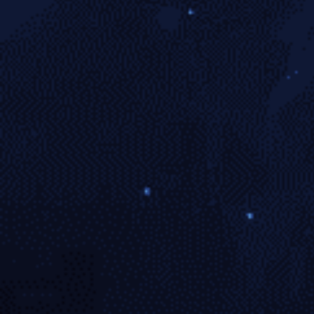
上一篇：
帕拉迪诺强调在势均力敌的较量中…
热门推荐