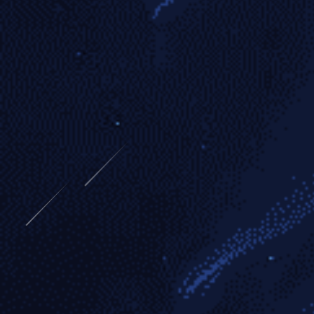
墨菲分析阿森纳有望夺冠并