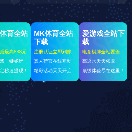
这篇文章将全面剖析阿森纳能否实现梦想，
容经过精心打造，具备强大的深度。从门将
灵活调配，以应对不同场次的需求。这种阵
强了其应对伤病和疲劳的问题。
在主教练的指导下，球队逐渐形成了一套快
守端，他们通过紧凑型防线降低了失球风
节奏，为争夺冠军奠定基础。
不仅承担起重要角色，还为球队注入了新的
来几年内支撑阿森纳的重要力量。因此，从
理由期待他们能在本赛季有所作为。