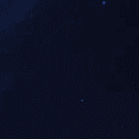
不断突破自我，实现更高成就！
A总之，对于广大热爱足球的人士而言，无论结果
期待的新篇章。在欢呼声中，他们必将书写属于
天！