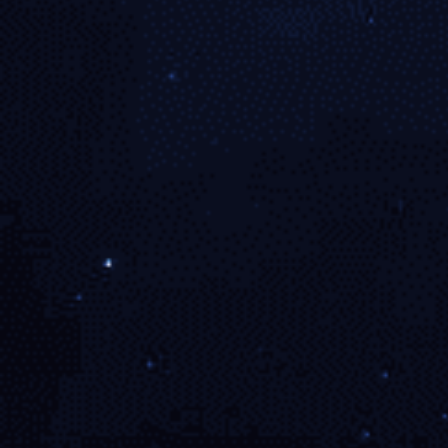
库巴西在社交媒体上表态
十年轮回再现2
承认失利
最佳教练
2026-05-21
2026-07-09
推荐网站