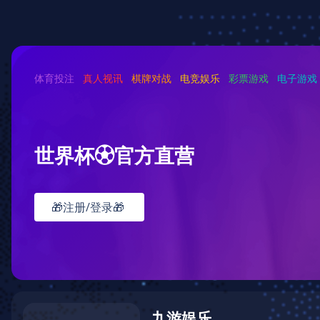
立即注册
壹号娱乐大厅入口
官
育数据平台
壹号娱乐大厅入口 OFFICIAL WEBSITE
自2022年创立以来，
壹号娱乐大厅入口
致力于为
洲杯、LPL在内的热门赛事直播与数据服务，广