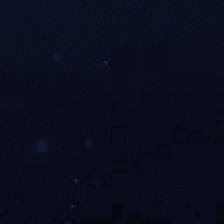
016与2026
北欧之光闪耀欧冠博德首
德甲俱乐
回合3-0
出兴趣国
2026-05-29
2026-06
联系我们
金昌市金川区延安西路437号
support@thies-site.com