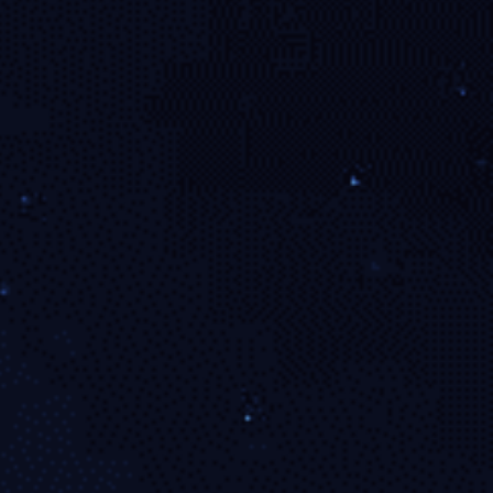
如何，此番征程都是一段令人振奋且充满
自己的传奇故事，共同迎接那辉煌灿烂的一
下一篇：
马刺发布2026西南赛区冠军海报文