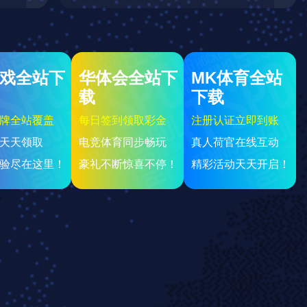
迪诺强调，面对势均力敌的对手，球队必须
仅仅是单纯依赖球员个人能力，更需要教练
、加强中场拦截等方式来限制对方进攻。而
反击，通过速度优势来赢得比赛。这些战术
突破，从而获取必要的积分。
素。帕拉迪诺指出，根据赛事进程和球员状
，并保持队伍整体竞技状态。当球队能够始
得胜利和相应积分。