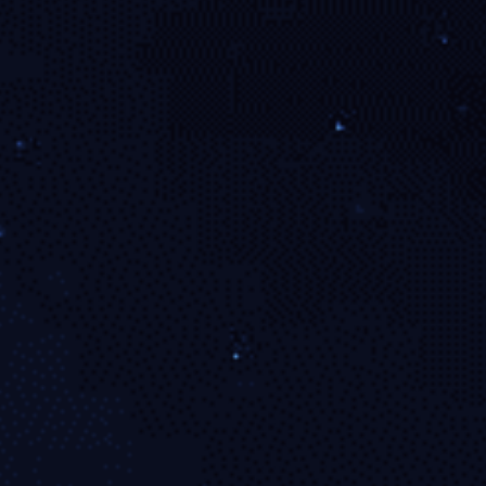
，加强意识，多方合作，将有助于开启通往
下一篇：
墨菲分析阿森纳有望夺冠并可能进