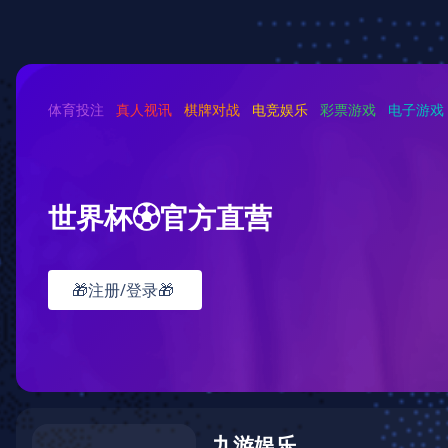
立即注册
壹号娱乐大厅入口
官
育数据平台
壹号娱乐大厅入口 OFFICIAL WEBSITE
自2022年创立以来，
壹号娱乐大厅入口
致力于为
洲杯、LPL在内的热门赛事直播与数据服务，广