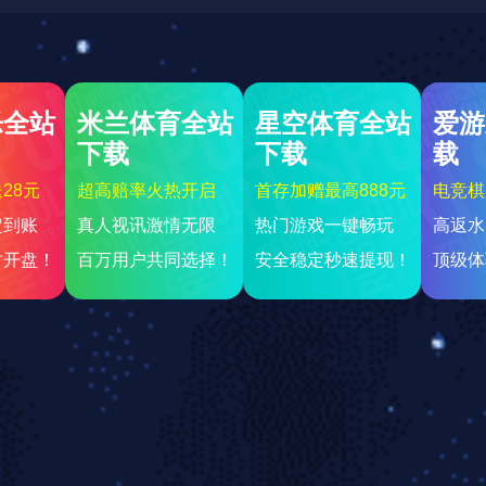
何通过合理策略积累这些宝贵分数。
1、比赛策略与战术调整
在现代足球中，比赛策略的制定至关重要。帕拉
制定切实可行的战术，以争取更多的积分。这不
组根据对手特点灵活调整战术体系。
例如，当面对技术型球队时，可以采取收缩防线
在遇到身体素质强大的团队时，则可以选择快速
上的灵活应变，使得球队能够在困难局面中寻求
此外，及时调整阵容也是确保取得积分的重要因
态变化，适时轮换阵容，可以有效避免伤病风险
终保持最佳表现时，自然就会有更高的可能性获
2、团队心理与士气提升