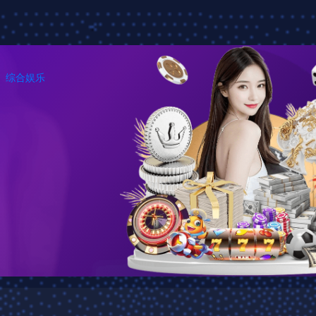
体育
下载App
公司简介
网 · 权威体
用户提供包括NBA、英超、欧
受用户信赖。