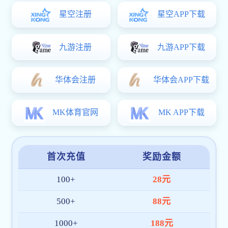
本次更新重点：
支持账号跨终端同步，收藏与浏览记录实时共享。
推荐系统升级，提升内容匹配精准度。
新增教学板块，提供壹号娱乐(YIHAO)·官方网站 - 体育迷
的游戏乐园视频与图文指引。
v6.2.0
发布于 2025年8月10日
界面优化与核心功能更新：
新增热门内容排行，助你快速关注重点赛事。
账户系统增加等级机制，成长路径更清晰。
夜间模式配色优化，浏览更舒适。