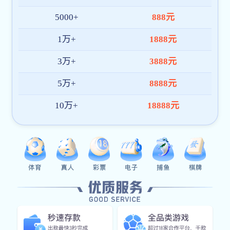
v6.1.3
发布于 2025年6月30日
性能更新说明：
数据刷新逻辑优化，操作体验更流畅。
赛事搜索关键词支持高亮显示。
修复低速网络下页面提示样式异常。
v6.0.0
发布于 2025年3月8日
重点改版内容如下：
首页结构重构，焦点信息展示更清晰。
支持赛事提醒功能，开启后可接收推送。