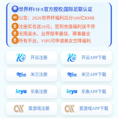
App Store 下载
Google Play 获取
壹号娱乐大厅入口 App · 历史更新记录
查看各版本新增与优化内容，持续完善使用体验
v6.3.0
发布于 2025年10月18日