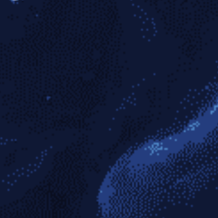
我们记录每次进步，只为更稳定的赛事观看与数据服务。