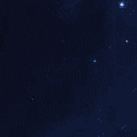
2025 年
2025年6月12日 · v6.1.2
新增“赛事快报”弹窗提醒。
推荐算法优化，提升相关性。
夜间模式下字体显示修复。
2025年3月8日 · v6.0.0
整体架构升级，引入动态赛事引擎。
视觉焕新，体验更清爽。