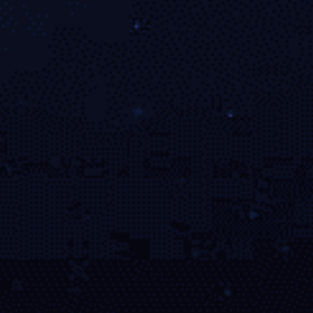
不断提升产品体验。
壹号娱乐大厅入口
号娱乐大厅入口官方网站【KY1.AC】官网认证:手机版、
pp下载、登录入口、官方网站、网页版、平台、网址、地