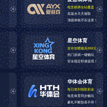
为。
播。
任。