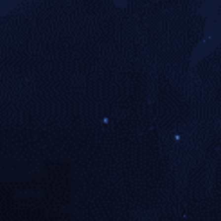
2021年7月28日 · v4.7.2
奥运专属页面上线。
赛事通知机制增强。
2021年3月10日 · v4.6.1
首页动效优化。
修复偶发闪退问题。
2019 年
2019年11月3日 · v2.3.4
上线赛事回顾模块。
简化登录流程。