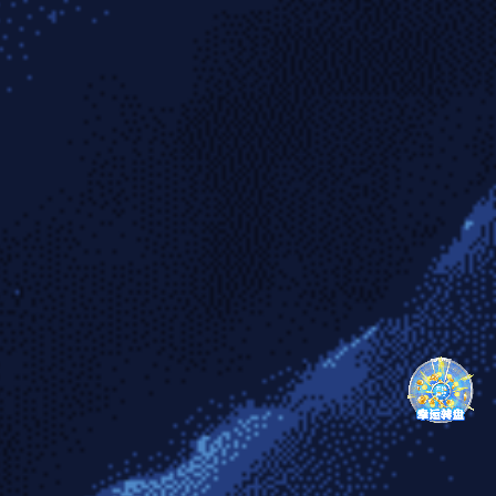
用户满意度大奖
壹号娱乐(YIHAO)·官方网站 - 体育迷的游戏乐园 用
户活跃度与续访率连续三年领先，综合评分稳定保
持高位。
归档