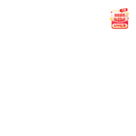
动、服务导向为核心，力求打造一个安全、稳定、可信赖的
体育数据与直播生态。
在推动行业标准提升的同时，壹号娱乐(YIHAO)·官方网站 -
体育迷的游戏乐园积极拓展创新边界，以高效响应用户需求
为目标，逐步形成独有的技术优势与服务口碑。
用户至
倾听用户声音，从细节中优化每一次访问体
上：
验。
科技驱
以智能系统支撑平台运行，提升数据响应速度
动：
与准确度。
责任引
坚守合规运营标准，构建值得信赖的体育信息
领：
环境。