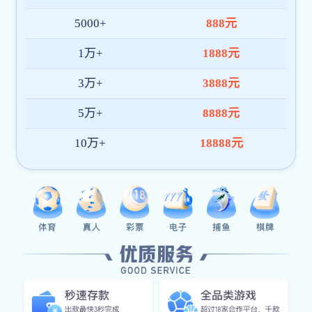
持续优化产品架构与内容体验，致力于成为全球领先的壹号
娱乐(YIHAO)·官方网站 - 体育迷的游戏乐园平台。