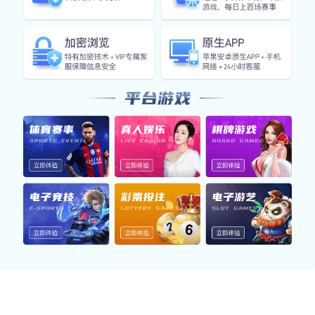
智能引擎实时数据快照
利用壹号娱乐大厅入口构建的智能分析系统，实时捕捉各项
运行数据，提升平台的响应效率与数据稳定性。
响应速度
0.18s
平均页面加载
AI推荐准确率