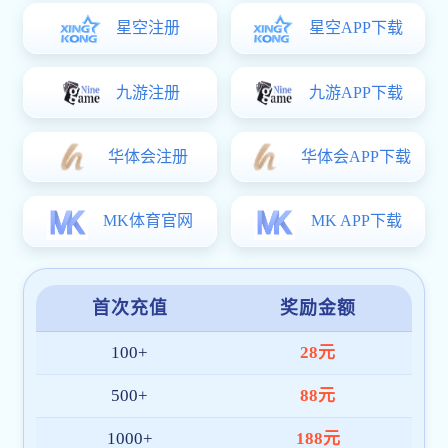
壹号娱乐大厅入口
是一家面向全球市场的综合体育赛事直播
与数据服务平台，专注于为体育迷打造高品质的数字化观赛
体验。我们整合
高清赛事直播、数据分析、多终端同步
等核
心功能，为用户提供一站式的壹号娱乐(YIHAO)·官方网站 -
体育迷的游戏乐园服务。
平台通过多项国际安全认证，系统架构稳定高效，全面适配
APP、PC 和移动网页端。在东南亚、中东、欧洲等区域建立
了本地化技术与客服团队，确保每位用户都能获得便捷、可
靠的服务体验。
截至目前，壹号娱乐大厅入口 已拥有超
100 万+
注册用户，
服务网络覆盖十余国家与地区，日均访问量持续增长，深受
广大体育爱好者喜爱。
我们将继续秉持“
技术创新、用户至上、安全高效
”的理念，