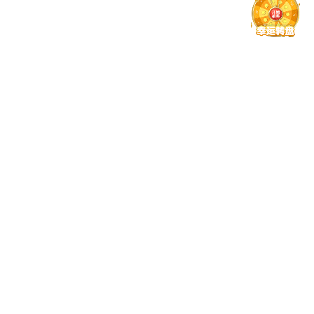
他的精彩表现甚至使他获得了一些单场比赛中的最佳
球员称号，这进一步巩固了他在球队中的地位。同
时，帕科在欧冠中的优异发挥，也让世界足球界重新
认识到他的实力，这一切都为他日后的发展奠定了坚
实基础。
3、个人技术特点分析
作为一名优秀前锋，帕科具备众多过硬技术。他拥有
极好的控球能力，可以轻松处理复杂局面，同时还具
备敏锐的位置感，总是能及时跑到最佳位置等待传球
或射门机会。
此外，帕科左脚射门精准且有力，不论是远射还是近
距离推射，都极具威胁。不仅如此，他还有很好的头
球能力，使得对手防线面对他的威胁更加严峻。这种