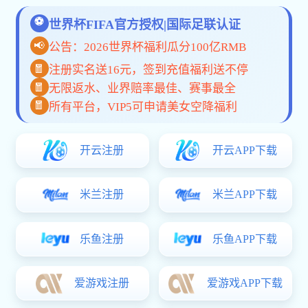
首页
/
体育新闻
/ 正文